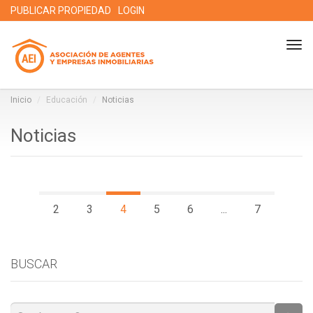
PUBLICAR PROPIEDAD
LOGIN
Tog
nav
Inicio
Educación
Noticias
Noticias
2
3
4
5
6
...
7
BUSCAR