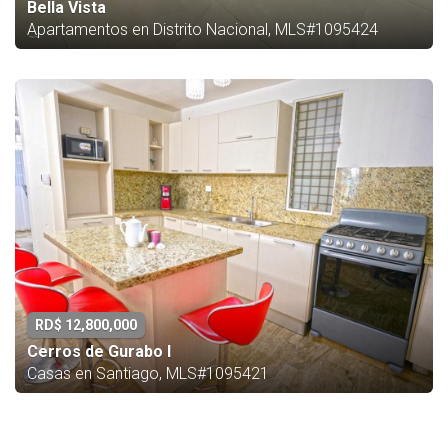
Bella Vista
Apartamentos en Distrito Nacional, MLS#1095424
RD$ 12,800,000
Cerros de Gurabo I
Casas en Santiago, MLS#1095421