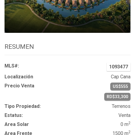
RESUMEN
MLS#:
1093477
Localización
Cap Cana
Precio Venta
US$555
RD$33,300
Tipo Propiedad:
Terrenos
Estatus:
Venta
2
Area Solar
0 m
2
Area Frente
1500 m