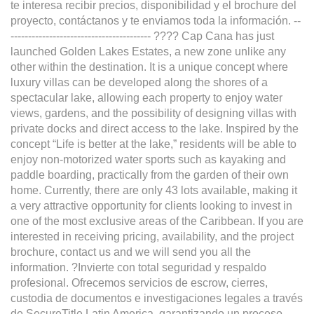
te interesa recibir precios, disponibilidad y el brochure del
proyecto, contáctanos y te enviamos toda la información. --
---------------------------------------- ???? Cap Cana has just
launched Golden Lakes Estates, a new zone unlike any
other within the destination. It is a unique concept where
luxury villas can be developed along the shores of a
spectacular lake, allowing each property to enjoy water
views, gardens, and the possibility of designing villas with
private docks and direct access to the lake. Inspired by the
concept “Life is better at the lake,” residents will be able to
enjoy non-motorized water sports such as kayaking and
paddle boarding, practically from the garden of their own
home. Currently, there are only 43 lots available, making it
a very attractive opportunity for clients looking to invest in
one of the most exclusive areas of the Caribbean. If you are
interested in receiving pricing, availability, and the project
brochure, contact us and we will send you all the
information. ?Invierte con total seguridad y respaldo
profesional. Ofrecemos servicios de escrow, cierres,
custodia de documentos e investigaciones legales a través
de SecureTitle Latin America, garantizando un proceso