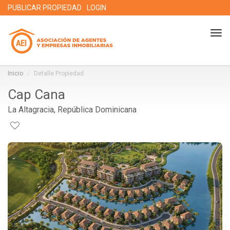
PUBLICAR PROPIEDAD
LOGIN
Tog
nav
Inicio
Detalle Propiedad
Cap Cana
La Altagracia, República Dominicana