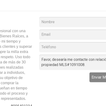
esional con una
Bienes Raíces, a
 mi tiempo y
s clientes y superar
re la milla extra
 respeto. Uso todo
ia de más de 30
nes realizadas
r a individuos,
Enviar M
su objetivo de
 comprar la
sueñan en tiempo
odo el proceso y
 representados.