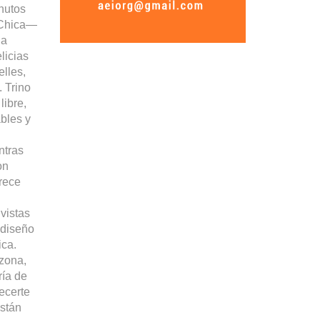
nutos
a Chica—
na
licias
elles,
. Trino
libre,
ables y
n
ntras
on
frece
vistas
 diseño
ica.
 zona,
ría de
ecerte
están