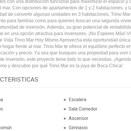
os con una distribución funcional para maximizar el espacio y 
al mar. Con opciones de apartamentos de 1 y 2 habitaciones, y l
lidad de convertir algunas unidades en 3 habitaciones, Trino Mar
anto para familias como para quienes buscan una segunda vivi
rtunidad de inversión. Además, su gran potencial de rentabilida
te en una opción atractiva para inversores. ¡No Esperes Más! Vi
de Vida Trino Mar Hoy Mismo Aprovecha esta oportunidad única
n hogar frente al mar. Trino Mar te ofrece el equilibrio perfecto e
bicación y precio. Ya sea que busques una propiedad para vivir 
te inversión, este proyecto tiene todo lo que necesitas. ¡Agenda 
mo y descubre por qué Trino Mar es la joya de Boca Chica!
CTERISTICAS
na
Escalera
on
Sala Comedor
Ascensor
común
Gimnasio