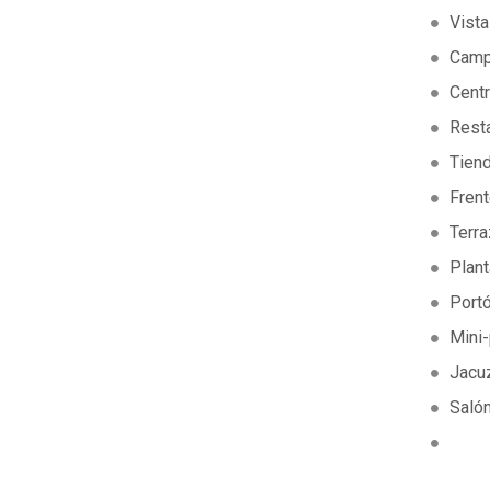
Vista
Camp
Cent
Rest
Tien
Frent
Terr
Plant
Portó
Mini-
Jacu
Saló