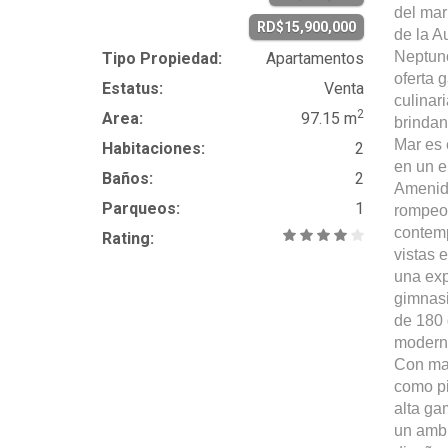
del mar
RD$15,900,000
de la A
Neptuno
Tipo Propiedad:
Apartamentos
oferta 
Estatus:
Venta
culinar
2
Area:
97.15 m
brindan
Mar es e
Habitaciones:
2
en un e
Baños:
2
Amenida
Parqueos:
1
rompeol
contemp
Rating:
vistas 
una exp
gimnasi
de 180 
moderno
Con mat
como pi
alta ga
un ambi