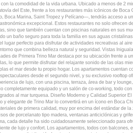
 con la comodidad de la vida urbana. Ubicado a menos de 2 mi
utovía del Este, frente a los restaurantes más icónicos de Boc
, Boca Marina, Saint Tropez y Pelícano—, tendrás acceso a u
gastronómica excepcional. Estos restaurantes no solo ofrecen de
ias, sino que también cuentan con piscinas naturales en sus mu
do un baño seguro para toda la familia en sus aguas cristalinas
l lugar perfecto para disfrutar de actividades recreativas al aire 
ntorno que combina belleza natural y seguridad. Vistas Inigual
des de Primera Trino Mar destaca por su ubicación frente a u
as, lo que permite disfrutar del relajante sonido de las olas mie
las el mar desde tu propio hogar. Los apartamentos cuentan c
espectaculares desde el segundo nivel, y su exclusivo rooftop o
eriencia de lujo, con una piscina, terraza, área de bar y lounge,
o completamente equipado y un salón de co-working, todo con 
grados al mar turquesa. Diseño Moderno y Calidad Superior El
 y elegante de Trino Mar lo convertirá en un ícono en Boca Ch
eriales de primera calidad, muy por encima del estándar de la
sos de porcelanato tipo madera, ventanas anticiclónicas y grife
ma, cada detalle ha sido cuidadosamente seleccionado para ofr
ente de lujo y confort. Los apartamentos, todos con balcones, 