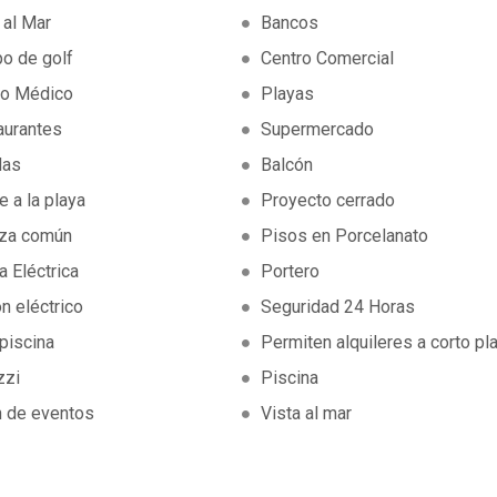
 al Mar
Bancos
o de golf
Centro Comercial
ro Médico
Playas
aurantes
Supermercado
das
Balcón
e a la playa
Proyecto cerrado
aza común
Pisos en Porcelanato
a Eléctrica
Portero
n eléctrico
Seguridad 24 Horas
piscina
Permiten alquileres a corto pl
zzi
Piscina
n de eventos
Vista al mar