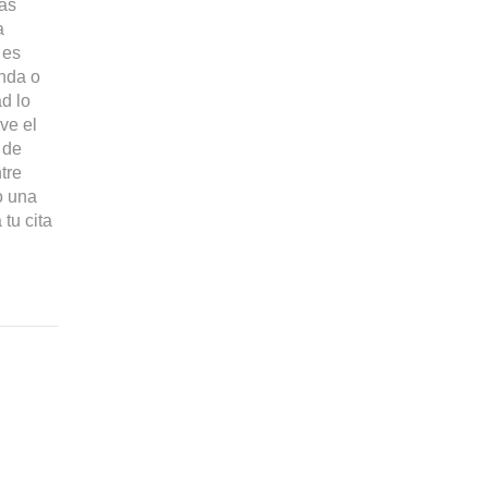
las
a
 es
enda o
d lo
ve el
 de
ntre
o una
tu cita