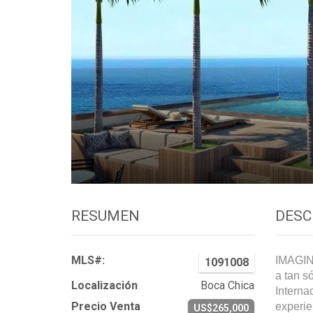
RESUMEN
DESC
MLS#:
IMAGINA
1091008
a tan s
Localización
Boca Chica
Interna
Precio Venta
experie
US$265,000