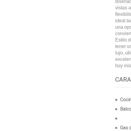
diseñad
vistas 
flexibi
ideal t
una opo
convier
Estilo 
tener u
lujo, u
excelen
hoy mis
CARA
Coci
Balc
Gas 