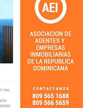
l mar,
o
 una
ilidad