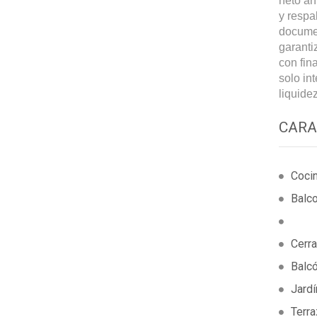
neto an
y respa
documen
garanti
con fin
solo in
liquide
CARA
Coci
Balc
Cerra
Balc
Jardí
Terr