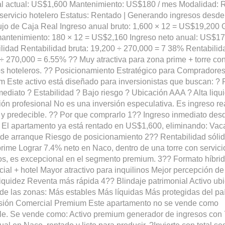
l actual: US$1,600 Mantenimiento: US$180 / mes Modalidad: 
 servicio hotelero Estatus: Rentado | Generando ingresos desde 
ujo de Caja Real Ingreso anual bruto: 1,600 × 12 = US$19,200 
antenimiento: 180 × 12 = US$2,160 Ingreso neto anual: US$1
lidad Rentabilidad bruta: 19,200 ÷ 270,000 = 7 38% Rentabilid
÷ 270,000 = 6.55% ?? Muy atractiva para zona prime + torre co
os hoteleros. ?? Posicionamiento Estratégico para Compradore
 Este activo está diseñado para inversionistas que buscan: ? 
mediato ? Estabilidad ? Bajo riesgo ? Ubicación AAA ? Alta liqu
ón profesional No es una inversión especulativa. Es ingreso re
 y predecible. ?? Por que comprarlo 1?? Ingreso inmediato des
 El apartamento ya está rentado en US$1,600, eliminando: Vac
de arranque Riesgo de posicionamiento 2?? Rentabilidad sóli
prime Lograr 7.4% neto en Naco, dentro de una torre con servici
os, es excepcional en el segmento premium. 3?? Formato híbrid
cial + hotel Mayor atractivo para inquilinos Mejor percepción de
iquidez Reventa más rápida 4?? Blindaje patrimonial Activo ub
de las zonas: Más estables Más líquidas Más protegidas del pa
sión Comercial Premium Este apartamento no se vende como
le. Se vende como: Activo premium generador de ingresos con