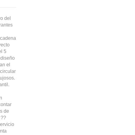
ro del
rantes
a cadena
yecto
el 5
n diseño
an el
circular
lujosos.
ntil.
on
contar
as de
 ??
ervicio
enta