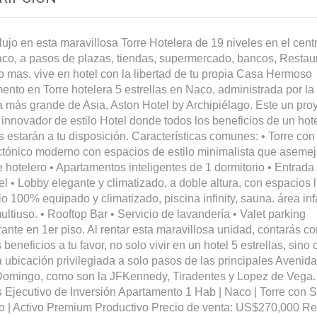
 lujo en esta maravillosa Torre Hotelera de 19 niveles en el cent
co, a pasos de plazas, tiendas, supermercado, bancos, Restau
 mas. vive en hotel con la libertad de tu propia Casa Hermoso
ento en Torre hotelera 5 estrellas en Naco, administrada por l
a más grande de Asia, Aston Hotel by Archipiélago. Este un pro
 innovador de estilo Hotel donde todos los beneficios de un hot
as estarán a tu disposición. Características comunes: • Torre co
ctónico moderno con espacios de estilo minimalista que asemej
 hotelero • Apartamentos inteligentes de 1 dormitorio • Entrada 
tel • Lobby elegante y climatizado, a doble altura, con espacios 
o 100% equipado y climatizado, piscina infinity, sauna. área infa
ultiuso. • Rooftop Bar • Servicio de lavandería • Valet parking
ante en 1er piso. Al rentar esta maravillosa unidad, contarás c
beneficios a tu favor, no solo vivir en un hotel 5 estrellas, sino 
 ubicación privilegiada a solo pasos de las principales Avenid
Domingo, como son la JFKennedy, Tiradentes y Lopez de Vega.
s Ejecutivo de Inversión Apartamento 1 Hab | Naco | Torre con S
o | Activo Premium Productivo Precio de venta: US$270,000 R