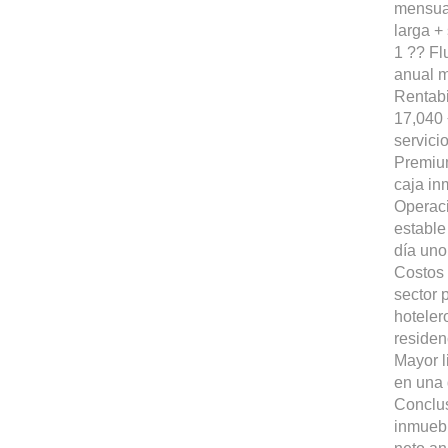
mensua
larga +
1 ?? Fl
anual m
Rentabi
17,040 
servici
Premium
caja in
Operaci
estable
día uno
Costos 
sector 
hoteler
residen
Mayor l
en una 
Conclu
inmueb