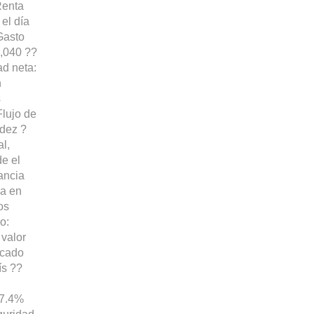
Renta
el día
Gasto
7,040 ??
ad neta:
n
s
Flujo de
idez ?
al,
de el
ancia
da en
os
o:
 valor
icado
ís ??
 7.4%