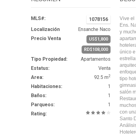
MLS#:
Vive el
1078156
Ens. Na
Localización
Ensanche Naco
y mucho
Precio Venta
apartam
US$1,800
hoteler
RD$108,000
único e
estrell
Tipo Propiedad:
Apartamentos
arquite
Estatus:
Venta
enfoque
2
Area:
92.5 m
tipo ho
gimnasi
Habitaciones:
1
salón m
Baños:
1
Restaur
Parqueos:
1
muchos 
con una
Rating:
Santo 
Análisi
Hoteler