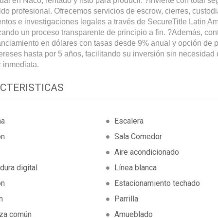
ual en Naco, rentado y listo para producir. ?Invierte con total s
ldo profesional. Ofrecemos servicios de escrow, cierres, custod
tos e investigaciones legales a través de SecureTitle Latin Am
zando un proceso transparente de principio a fin. ?Además, co
anciamiento en dólares con tasas desde 9% anual y opción de 
tereses hasta por 5 años, facilitando su inversión sin necesidad
z inmediata.
CTERISTICAS
na
Escalera
on
Sala Comedor
Aire acondicionado
dura digital
Línea blanca
ón
Estacionamiento techado
n
Parrilla
aza común
Amueblado