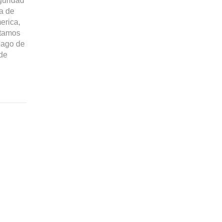
eguridad
ia de
erica,
ntamos
pago de
 de