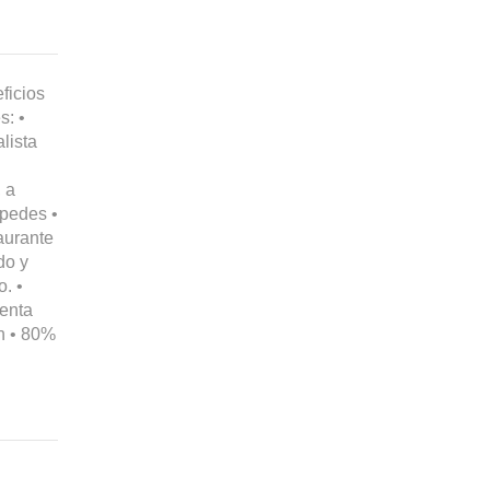
ficios
s: •
lista
, a
spedes •
aurante
do y
o. •
Renta
n • 80%