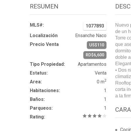
RESUMEN
DESC
MLS#:
Nuevo p
1077893
de un h
Localización
Ensanche Naco
Torre c
Precio Venta
que ase
US$110
dormito
RD$6,600
doble a
Elegant
Tipo Propiedad:
Apartamentos
• Dos n
Estatus:
Venta
climatiz
2
Area:
0 m
Rooftop
corta i
Habitaciones:
1
a la fir
Baños:
1
Parqueos:
1
CARA
Rating:
Coci