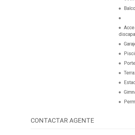
Balc
Acce
discap
Garaj
Pisc
Port
Terr
Esta
Gimn
Permi
CONTACTAR AGENTE