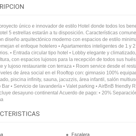
RIPCION
royecto único e innovador de estilo Hotel donde todos los bene
otel 5 estrellas estarán a tu disposición. Características comune
on diseño arquitectónico moderno con espacios de estilo minima
mejan el enfoque hotelero • Apartamentos inteligentes de 1 y 2
rios. • Entrada circular tipo hotel • Lobby elegante y climatizado
ltura, con espacios lujosos para la recepción de todos sus hué
e y lujoso restaurante con terraza • Room service desde el rest
iveles de área social en el Rooftop con: gimnasio 100% equipa
ado, piscina infinity, sauna, jacuzzis, área infantil, salón multius
 Bar • Servicio de lavandería • Valet parking • AirBnB friendly 
ncluye desayuno continental Acuerdo de pago: • 20% Separació
ma
CTERISTICAS
na
Escalera