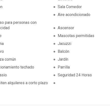
on
Sala Comedor
Aire acondicionado
so para personas con
acidad
Ascensor
e
Mascotas permitidas
ina
Jacuzzi
ero
Balcón
aza común
Jardín
cionamiento techado
Parrilla
asio
Seguridad 24 Horas
ten alquileres a corto plazo