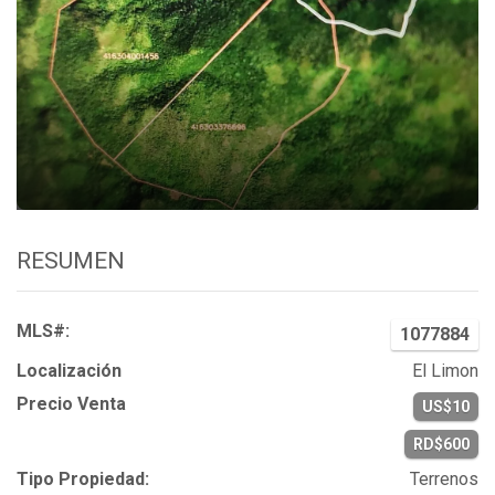
RESUMEN
MLS#:
1077884
Localización
El Limon
Precio Venta
US$10
RD$600
Tipo Propiedad:
Terrenos