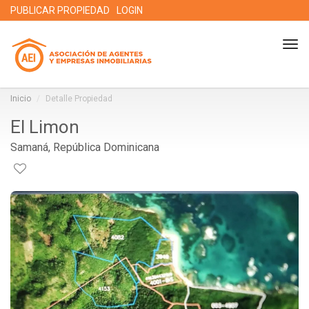
PUBLICAR PROPIEDAD
LOGIN
Tog
nav
Inicio
Detalle Propiedad
El Limon
Samaná, República Dominicana