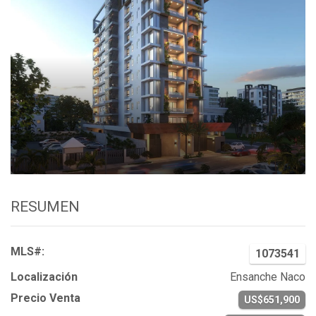
RESUMEN
MLS#:
1073541
Localización
Ensanche Naco
Precio Venta
US$651,900