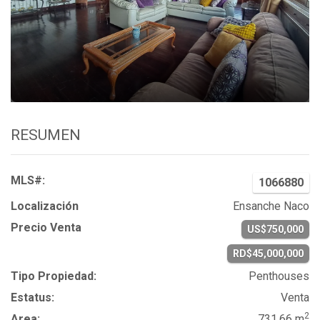
RESUMEN
MLS#:
1066880
Localización
Ensanche Naco
Precio Venta
US$750,000
RD$45,000,000
Tipo Propiedad:
Penthouses
Estatus:
Venta
2
Area:
731.66 m