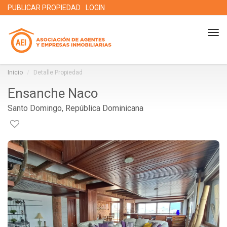
PUBLICAR PROPIEDAD
LOGIN
Tog
nav
Inicio
Detalle Propiedad
Ensanche Naco
Santo Domingo, República Dominicana