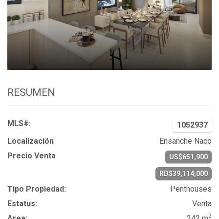
RESUMEN
MLS#:
1052937
Localización
Ensanche Naco
Precio Venta
US$651,900
RD$39,114,000
Tipo Propiedad:
Penthouses
Estatus:
Venta
2
Area:
242 m