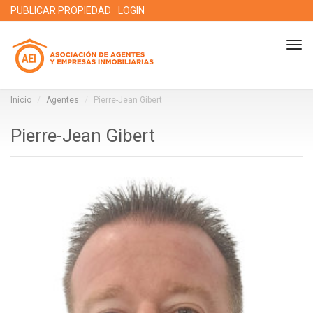
PUBLICAR PROPIEDAD
LOGIN
Tog
nav
Inicio
Agentes
Pierre-Jean Gibert
Pierre-Jean Gibert