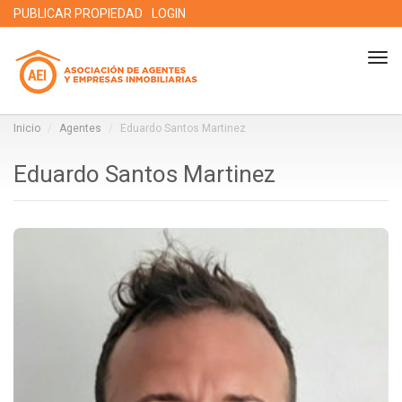
PUBLICAR PROPIEDAD
LOGIN
Tog
nav
Inicio
Agentes
Eduardo Santos Martinez
Eduardo Santos Martinez