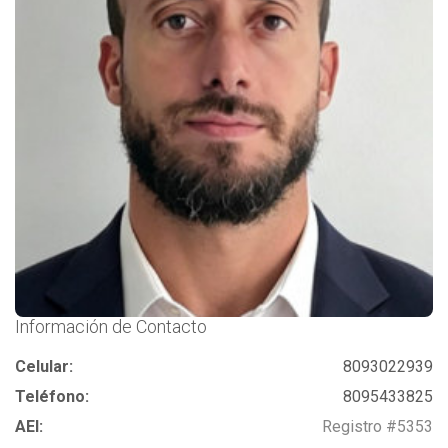
Información de Contacto
Celular:
8093022939
Teléfono:
8095433825
AEI:
Registro #5353