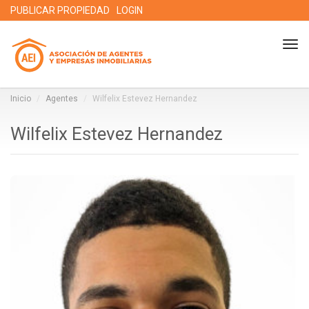
PUBLICAR PROPIEDAD
LOGIN
Tog
nav
Inicio
Agentes
Wilfelix Estevez Hernandez
Wilfelix Estevez Hernandez