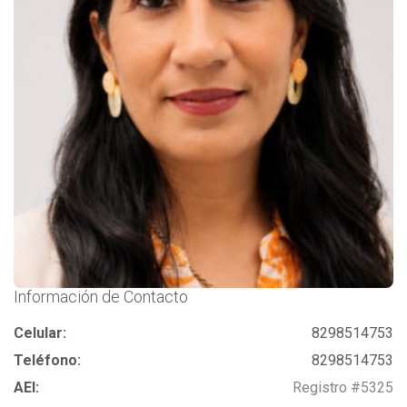
Información de Contacto
Celular:
8298514753
Teléfono:
8298514753
AEI:
Registro #5325