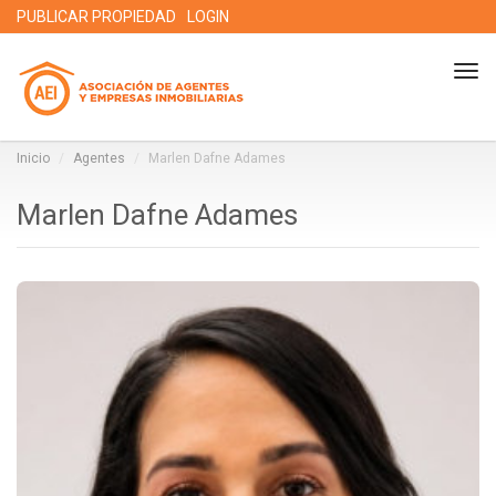
PUBLICAR PROPIEDAD
LOGIN
Tog
nav
Inicio
Agentes
Marlen Dafne Adames
Marlen Dafne Adames