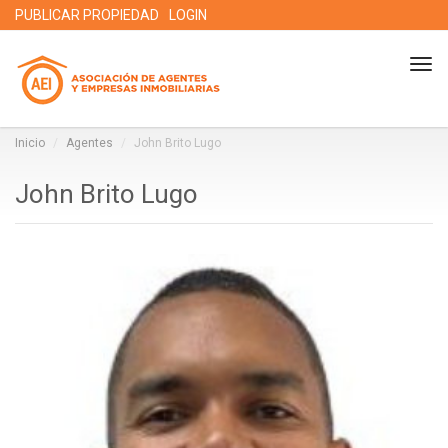
PUBLICAR PROPIEDAD
LOGIN
Tog
nav
Inicio
Agentes
John Brito Lugo
John Brito Lugo