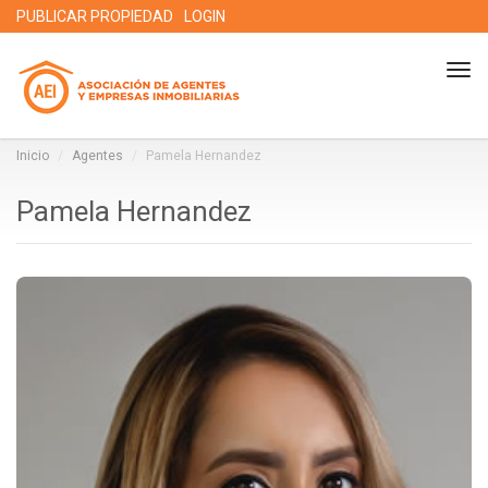
PUBLICAR PROPIEDAD
LOGIN
Tog
nav
Inicio
Agentes
Pamela Hernandez
Pamela Hernandez