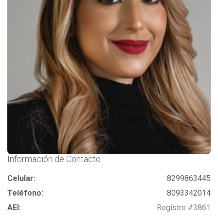
Información de Contacto
Celular:
8299863445
Teléfono:
8093342014
AEI:
Registro #3861