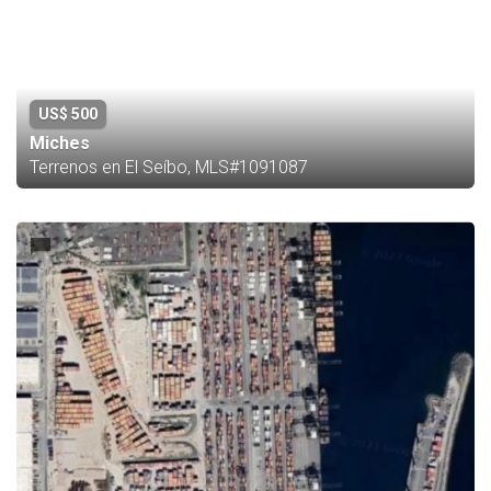
US$ 500
Miches
Terrenos en El Seíbo, MLS#1091087