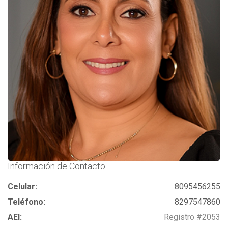
Información de Contacto
Celular:
8095456255
Teléfono:
8297547860
AEI:
Registro #2053