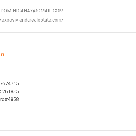
ADOMINICANAX@GMAIL.COM
.expoviviendarealestate.com/
to
7674715
5261835
tro#4858