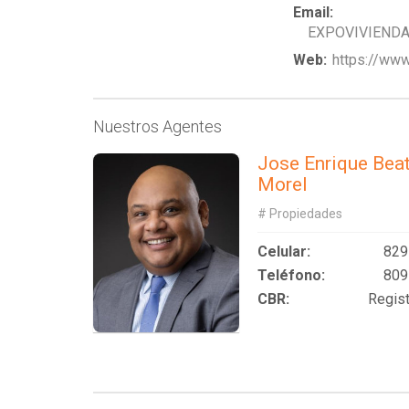
Email:
EXPOVIVIEND
Web:
https://www
Nuestros Agentes
Jose Enrique Bea
Morel
# Propiedades
Celular:
829
Teléfono:
809
CBR:
Regis