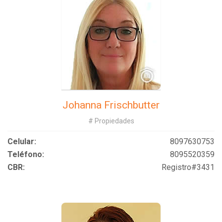
Johanna Frischbutter
# Propiedades
Celular:
8097630753
Teléfono:
8095520359
CBR:
Registro#3431