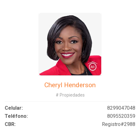
Cheryl Henderson
# Propiedades
Celular:
8299047048
Teléfono:
8095520359
CBR:
Registro#2988