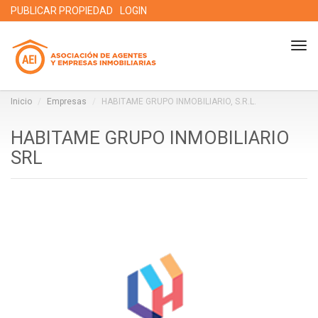
PUBLICAR PROPIEDAD
LOGIN
Tog
nav
Inicio
Empresas
HABITAME GRUPO INMOBILIARIO, S.R.L.
HABITAME GRUPO INMOBILIARIO
SRL