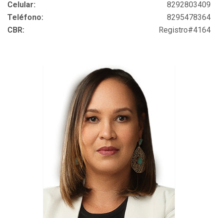
Celular:
8292803409
Teléfono:
8295478364
CBR:
Registro#4164