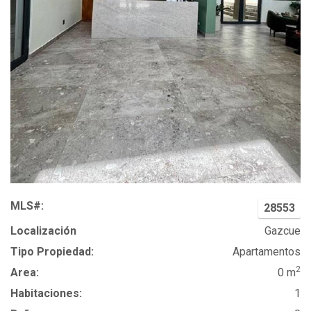
MLS#:
28553
Localización
Gazcue
Tipo Propiedad:
Apartamentos
2
Area:
0 m
Habitaciones:
1