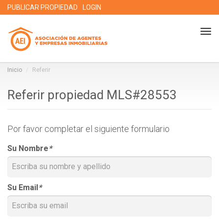
PUBLICAR PROPIEDAD
LOGIN
Tog
nav
Inicio
Referir
Referir propiedad MLS#28553
Por favor completar el siguiente formulario
Su Nombre
*
Su Email
*