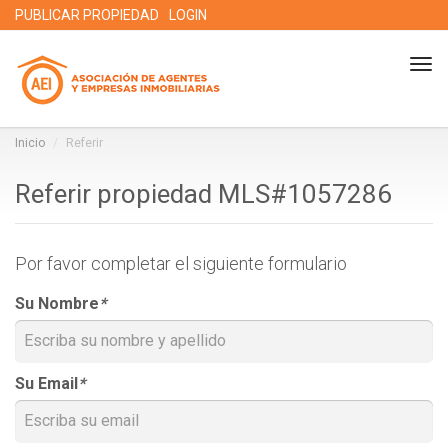
PUBLICAR PROPIEDAD
LOGIN
Tog
nav
Inicio
Referir
Referir propiedad MLS#1057286
Por favor completar el siguiente formulario
Su Nombre
*
Su Email
*